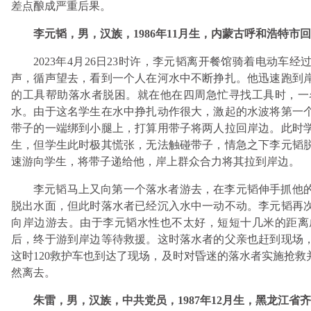
差点酿成严重后果。
李元韬，男，汉族，1986年11月生，内蒙古呼和浩特市
2023年4月26日23时许，李元韬离开餐馆骑着电动车
声，循声望去，看到一个人在河水中不断挣扎。他迅速跑到
的工具帮助落水者脱困。就在他在四周急忙寻找工具时，一
水。由于这名学生在水中挣扎动作很大，激起的水波将第一
带子的一端绑到小腿上，打算用带子将两人拉回岸边。此时
生，但学生此时极其慌张，无法触碰带子，情急之下李元韬
速游向学生，将带子递给他，岸上群众合力将其拉到岸边。
李元韬马上又向第一个落水者游去，在李元韬伸手抓他
脱出水面，但此时落水者已经沉入水中一动不动。李元韬再
向岸边游去。由于李元韬水性也不太好，短短十几米的距离
后，终于游到岸边等待救援。这时落水者的父亲也赶到现场
这时120救护车也到达了现场，及时对昏迷的落水者实施抢
然离去。
朱雷，男，汉族，中共党员，1987年12月生，黑龙江