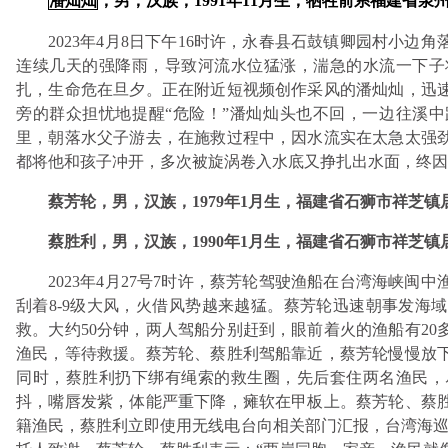
潘灿灿
，男，汉族，1991年11月生，牺牲前系福建省
2023年4月8日下午16时许，永春县石鼓镇卿园村小
连续几天的强降雨，导致河流水位猛涨，湍急的水流一下子
扎，生命危在旦夕。正在附近短视频创作采风的潘灿灿，迅
旁的群众担忧地提醒“危险！”潘灿灿头也不回，一边往溪中
里，朝落水父子游去，在施救过程中，因水流实在太急太强
都将他和孩子冲开，多次被旋涡卷入水底又挣扎出水面，终因
蔡芳轮，男，汉族，1979年1月生，福建省石狮市祥芝镇
蔡胜利，男，汉族，1990年1月生，福建省石狮市祥芝镇
2023年4月27号7时许，蔡芳轮驾驶渔船在台湾海峡闽
刮着8-9级大风，火借风势越来越猛。蔡芳轮迅速朝事发海
救。大约50分钟，两人驾船分别赶到，眼前着火的渔船有2
渔民，等待救援。蔡芳轮、蔡胜利驾船靠近，蔡芳轮慢慢放
同时，蔡胜利扔下绑有绳索的救生圈，先后套住两名渔民，
抖，嘴唇发紫，体能严重下降，瘫软在甲板上。蔡芳轮、蔡
籍渔民，蔡胜利立即使用无线电台向相关部门汇报，台湾海巡