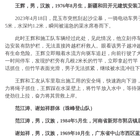
王辉，男，汉族，1976年8月生，新疆和田开元建筑安
2023年4月18日，昆玉市突然刮起沙尘暴，一骑电动车
5米，水深约1.2米，瞬间被湍急的渠水席卷而下。
此时王辉和施工队车辆经过此处，见此情况，他立刻停
边安装有防护栏，无法直接跨越栏杆救人。眼看该男子越冲
有生命危险。王辉立即顺着水流方向驱车追赶，向前行驶了
一时间停车，发现护栏旁有几根2米长的竹竿，立即拿起竹竿
话抓住，但竹竿表面光滑，男子无法抓紧，继续被水流冲往下
王辉和工友从车里取出施工用的安全绳，快速跑向下游，
力将绳子抓住，王辉踩在水渠壁上，将竹竿放入水中，等待
使劲往上拉，奋力将其营救上岸。
范江涛、谢如祥群体（珠峰登山队）
范江涛，男，汉族，1984年5月生，河南省新郑市郭店镇
谢如祥，男，汉族，1969年10月生，广东省中山市西区蓝