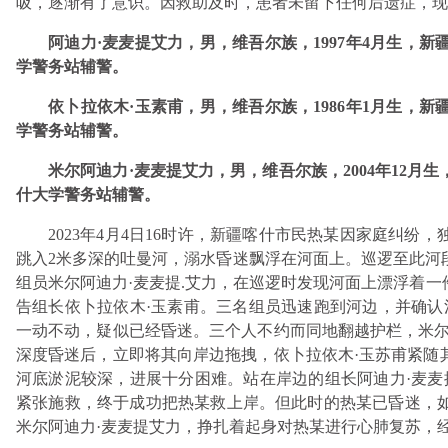
吸，逐渐有了意识。因救助及时，患者未留下任何后遗症，现
阿迪力·麦麦提艾力，男，维吾尔族，1997年4月生，
学警务站辅警。
依卜拉依木·玉素甫，男，维吾尔族，1986年1月生，
学警务站辅警。
米尔阿迪力·麦麦提艾力，男，维吾尔族，2004年12
什大学警务站辅警。
2023年4月4日16时许，新疆喀什市民热某因家庭纠
跳入2米多深的吐曼河，溺水昏迷飘浮在河面上。巡逻至此河
组员米尔阿迪力·麦麦提.艾力，在巡逻时发现河面上漂浮着
告组长依卜拉依木·玉素甫。三名组员迅速跑到河边，并确认
一动不动，疑似已经昏迷。三个人不约而同地翻越护栏，米尔
深度昏迷后，立即将其向岸边拖拽，依卜拉依木·玉苏甫紧随
河底淤泥较深，进展十分困难。站在岸边的组长阿迪力·麦麦
紧张施救，终于成功把热某救上岸。但此时的热某已昏迷，
米尔阿迪力·麦麦提艾力，挣扎着起身对热某进行心肺复苏，