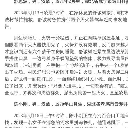
舒思波，男，汉族，1971年2月生，湖北省咸宁市通山
2023年3月13日凌晨3时许，在家休息的舒诚树接到
诚树帮忙施救。舒诚树急忙携带两个灭火器驾车赶向事发地
告。
到达现场后，火势十分猛烈，并正在向隔壁房屋蔓延，
但眼看两个灭火器快用完了，火势并没有减弱，反而越来越
才意识到还有六个孩子在房间睡觉。舒诚树赶紧在屋边洗菜
手捂住口鼻，一边弓着身子躲避坠落的物体，极力搜寻着屋
和浓烟，冲进房间，左手抱一个4岁的孩子，右手夹一个6岁
出了火场。村民舒思波也紧随其后冲进火场，从着火房屋二楼
后，舒诚树一面拨打119，一面继续组织村民扑救。而此时
拉了出来，并安抚她：“只要人没事儿，一切都会有的。”随
全地带，并再次和周边群众、派出所民警一起灭火，直至凌晨
陈小刚，男，汉族，1979年11月生，湖北省孝感市云
2023年5月16日上午9时许，陈小刚正在府河百合口
找，发现一名女子在湍急的河水里拼命挣扎。他迅速跳下，一