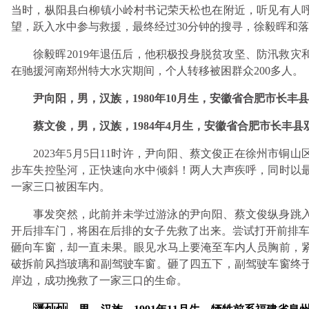
当时，枞阳县白柳镇小岭村书记荣天松也在附近，听见有人
望，跃入水中参与救援，最终经过30分钟的搜寻，徐毅晖和
徐毅晖2019年退伍后，他积极投身脱贫攻坚、防汛救灾
在驰援河南郑州特大水灾期间，个人转移被困群众200多人。
尹向阳，男，汉族，1980年10月生，安徽省合肥市长
蔡文俊，男，汉族，1984年4月生，安徽省合肥市长丰
2023年5月5日11时许，尹向阳、蔡文俊正在徐州市
步车失控坠河，正快速向水中倾斜！两人大声疾呼，同时以
一家三口被困车内。
事发突然，此前并未学过游泳的尹向阳、蔡文俊纵身跳
开后排车门，将困在后排的女子先救了出来。尝试打开前排车
砸向车窗，却一直未果。眼见水马上要淹至车内人员胸前，
破拆前风挡玻璃和副驾驶车窗。砸了四五下，副驾驶车窗终
岸边，成功挽救了一家三口的生命。