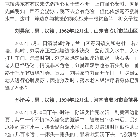
屯镇洪东村村民朱先鸽担心女子想不开，上前耐心安慰、劝解
先鸽明知自己不会游泳，跳下去会有危险，但他依然毫不犹
水中。这时，岸边参与救援的群众找来一根钓鱼竿，将女子拉
刘昊家，男，汉族，1962年12月生，山东省临沂市兰山
2023年5月21日清晨6时许，兰山区枣园镇义和屯村一
塘。此时，刘昊家正在池塘边接水浇菜，立刻跳入水中。入
打开车门。危急时刻，刘昊家迅速游回岸边搬起一块石头，
老人已经昏迷，情况非常危急，刘昊家双手也被石头划破，他
终于把车窗玻璃打碎。随后，刘昊家奋力踹开车门，用尽最
老人进行心肺复苏，因抢救及时，落水老人经治疗后身体已
缝了20多针。
孙泽兵，男，汉族，1994年12月生，河南省濮阳市台前
2023年4月30日下午5时许，孙泽兵忙完农活，到黄河
耍，其中一个不慎掉入湍急的漩涡中，被卷出10多米远。另
冰冷的黄河水中，拼命游向深水区，试图以最短时间截住从上
地点几百米远，一露头一露头的，眼看就要沉下去。“必须尽