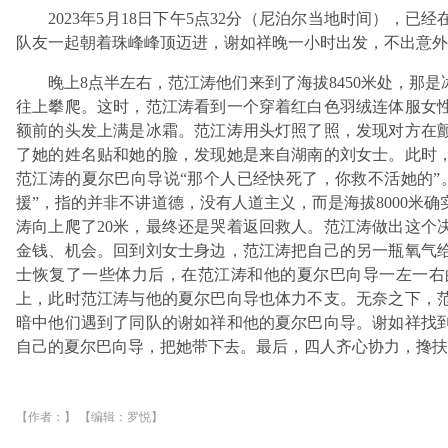
2023年5月18日下午5点32分（尼泊尔当地时间），
队友一起朝着珠峰峰顶迈进，谢如祥晚一小时出发，不出意外
晚上8点半左右，范江涛他们来到了海拔8450米处，那
往上攀爬。这时，范江涛看到一个穿着红白色羽绒连体服女
额前的头发上满是冰霜。范江涛用头灯照了照，发现对方在
了她的姓名贴和她的脸，发现她是来自湖南的刘女士。此时
范江涛的夏尔巴向导说“那个人已经快死了，你救不活她的”。
援”，指的并非不讲道德，没有人道主义，而是海拔8000米
涛向上爬了20米，最终还是哭着返回救人。范江涛做出这个
金钱、机会。回到刘女士身边，范江涛把自己的另一瓶氧气
士恢复了一些体力后，在范江涛和他的夏尔巴向导一左一右
上，此时范江涛与他的夏尔巴向导也体力不支。无奈之下，范
暗中他们遇到了同队的谢如祥和他的夏尔巴向导。谢如祥找
自己的夏尔巴向导，把她带下去。最后，四人齐心协力，搀扶
【作者：】 【编辑：罗悦】