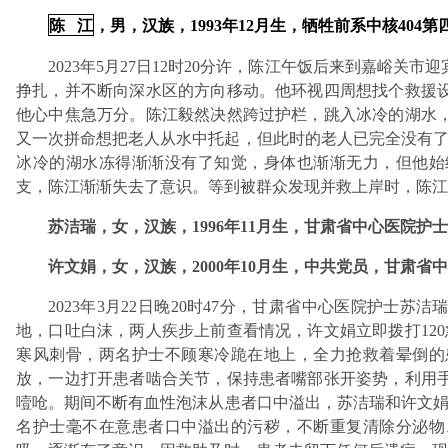
陈 江
，男，汉族，1993年12月生，牺牲前系中核404
2023年5月27日12时20分许，陈江午饭后来到嘉峪
挣扎，并不断向深水区的方向移动。他环视四周想找个救援
他心中焦急万分。陈江毅然决然跨过护栏，跳入冰冷的湖水
又一次拼命想把老人从水中托起，但此时的老人已完全没有了
冰冷的湖水冻得渐渐没有了知觉，身体也渐渐无力，但他始
支，陈江渐渐失去了意识。等到被群众发现并救上岸时，陈江
苏洁瑞，女，汉族，1996年11月生，甘肃省中心医院护
许文娟，女，汉族，2000年10月生，中共党员，甘肃省
2023年3月22日晚20时47分，甘肃省中心医院护士
地，口吐白沫，两人疾步上前查看情况，许文娟立即拨打12
寒风刺骨，两名护士不顾寒冷跪在地上，全力抢救着晕倒的
放，一边打开患者啮合关节，保持患者嘴部张开姿势，利用
噎呛。期间不断有血性泡沫从患者口中溢出，苏洁瑞和许文娟
名护士毫不在意患者口中溢出的污秽，不断重复清除分泌物