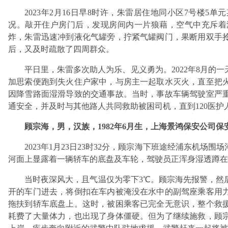
2023年2月16日早8时许，朱雷居住地同小区7号楼
况。敲开住户房门后，发现房间内一片狼藉，空气中充斥着
炸，朱雷迅速冲到液化气罐旁，拧紧气罐阀门，果断用双手
后，又及时疏散了四周群众。
平日里，朱雷多次助人为乐、见义勇为。2022年8月的
加思索便跑到失火住户家中，与房主一起取水灭火，直至把火完
因降雪路面湿滑导致的交通事故。当时，事故车辆驾驶室严
通安全，并及时与其他路人共同救助被困司机，直到120医
顾宗海，男，汉族，1982年6月生，上海景鸿保安公司保
2023年1月23日23时32分，顾宗海下班途经浦东机
河面上显露着一辆轿车的底盘及车轮，驾驶员正浑身湿透蹲在
当时夜深风大，且气温仅为零下3℃。顾宗海先报警，然
开的车门进去，将倒扣在车内被淹没在水中的副驾座乘客用
拖扶到轿车底盘上。这时，被困乘客已完全无意识，整个救
耗费了大量体力，也出现了身体僵硬。但为了继续施救，顾