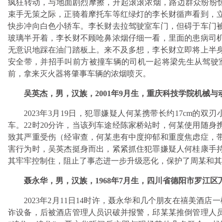
疯狂转动，与地面剧烈摩擦，升起滚滚浓烟，路边群众纷纷惊
束手无策之际，正骑着摩托车等红绿灯的李长财循声看到，
快步冲向白色小轿车。李长财去拉驾驶室车门，但碍于车门
玻璃半开着，李长财不顾呛鼻浓烟仔细一看，里面的患病司
无意识地踩在油门踏板上。来不及多想，李长财立即将上半
安全带，并招手叫前方被撞车辆的司机一起将梁先生从驾驶室
前，拿来灭火器将肇事车辆的浓烟喷灭。
吴英杰，男，汉族，2001年9月生，重庆科技学院机械
2023年3月19日，犯罪嫌疑人何某携带长约17cm的
车。22时20分许，当该列车途经陈家桥站时，何某使用随
致其严重受伤（经审查，何某患有中度抑郁和重度焦虑症，
害行为时，吴英杰挺身而出，紧紧抓住犯罪嫌疑人何桂康手
其牢牢控制住，阻止了事态进一步升级恶化，保护了周某和
聂永华，男，汉族，1968年7月生，四川省德阳市罗江
2023年2月11日14时许，聂永华和几个朋友在禧美酒
诈设备，后被酒店管理人员识破并报警，邱某某推倒管理人