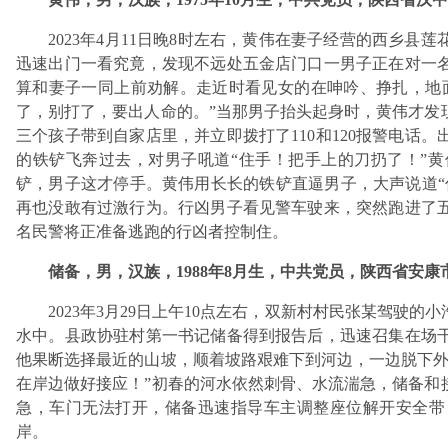
2023年4月11日晚8时左右，黄伟在妻子经营的西乡
迅速出门一看究竟，发现不远处五金店门口一男子正在对一
算和妻子一同上前劝解。走近时看见女的在呻吟、挣扎，地
了，别打了，要出人命的。”当那男子抬头起身时，黄伟才发
三个孩子带到自家店里，并立即拨打了110和120报警电话
的铁铲飞奔过去，对男子吼道“住手！把手上的刀扔了！”
铲，男子这才停手。黄伟用长长的铁铲直逼男子，大声说道“
再也没敢有过激行为。行凶男子看见警车驶来，突然跑进了
名民警将正准备逃跑的行凶者控制住。
储备，男，汉族，1988年8月生，中共党员，陕西省安
2023年3月29日上午10点左右，双新村村民张某驾驶
水中。县政协驻村第一书记储备得到报告后，迅速召集在场
他果断选择最近的山坡，顺着坡路艰难下到河边，一边脱下外
在岸边做好接应！”初春的河水依然刺骨、水流湍急，储备和
急，车门无法打开，储备迅速指导车主调整座位解开安全带
岸。