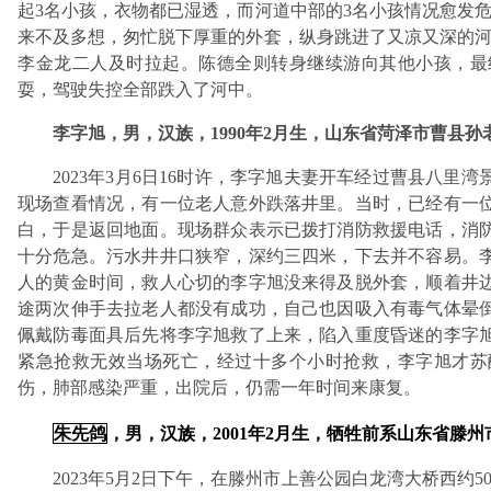
起3名小孩，衣物都已湿透，而河道中部的3名小孩情况愈发
来不及多想，匆忙脱下厚重的外套，纵身跳进了又凉又深的河
李金龙二人及时拉起。陈德全则转身继续游向其他小孩，最
耍，驾驶失控全部跌入了河中。
李字旭，男，汉族，1990年2月生，山东省菏泽市曹县
2023年3月6日16时许，李字旭夫妻开车经过曹县八
现场查看情况，有一位老人意外跌落井里。当时，已经有一
白，于是返回地面。现场群众表示已拨打消防救援电话，消
十分危急。污水井井口狭窄，深约三四米，下去并不容易。
人的黄金时间，救人心切的李字旭没来得及脱外套，顺着井
途两次伸手去拉老人都没有成功，自己也因吸入有毒气体晕倒
佩戴防毒面具后先将李字旭救了上来，陷入重度昏迷的李字
紧急抢救无效当场死亡，经过十多个小时抢救，李字旭才苏
伤，肺部感染严重，出院后，仍需一年时间来康复。
朱先鸽
，男，汉族，2001年2月生，牺牲前系山东省滕
2023年5月2日下午，在滕州市上善公园白龙湾大桥西约