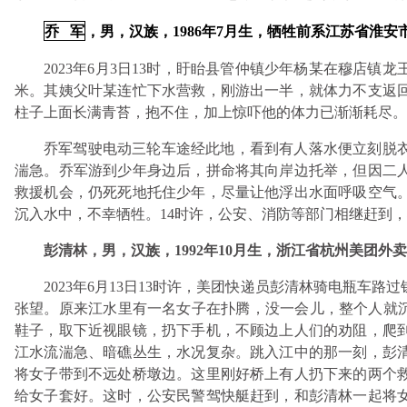
乔 军
，男，汉族，1986年7月生，牺牲前系江苏省淮
2023年6月3日13时，盱眙县管仲镇少年杨某在穆店镇
米。其姨父叶某连忙下水营救，刚游出一半，就体力不支返
柱子上面长满青苔，抱不住，加上惊吓他的体力已渐渐耗尽。
乔军驾驶电动三轮车途经此地，看到有人落水便立刻脱
湍急。乔军游到少年身边后，拼命将其向岸边托举，但因二
救援机会，仍死死地托住少年，尽量让他浮出水面呼吸空气
沉入水中，不幸牺牲。14时许，公安、消防等部门相继赶到
彭清林，男，汉族，1992年10月生，浙江省杭州美团外
2023年6月13日13时许，美团快递员彭清林骑电瓶车
张望。原来江水里有一名女子在扑腾，没一会儿，整个人就沉
鞋子，取下近视眼镜，扔下手机，不顾边上人们的劝阻，爬到
江水流湍急、暗礁丛生，水况复杂。跳入江中的那一刻，彭
将女子带到不远处桥墩边。这里刚好桥上有人扔下来的两个
给女子套好。这时，公安民警驾快艇赶到，和彭清林一起将