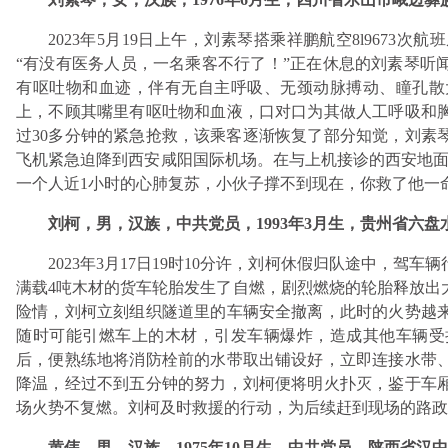
2023年5月19日上午，刘素琴搭乘祥鹏航空8l967
“有没有医务人员，一名乘客不行了！”正在休息的刘素琴听
有呕吐物和血迹，伴有无自主呼吸、无颈动脉搏动、瞳孔散
上，不顾其嘴里有呕吐物和血液，口对口为其做人工呼吸和
过30多分钟的紧急抢救，该乘客逐渐恢复了部分知觉，刘素
飞机紧急迫降到西安咸阳国际机场。在与上机接诊的西安地面
一个人近1小时的心肺复苏，小伙子撑不到现在，你救了他一
刘柯，男，汉族，中共党员，1993年3月生，贵州省六
2023年3月17日19时10分许，刘柯休假归队途中，
满载4吨木材的货车轮胎发生了自燃，剧烈燃烧的轮胎释放出
险情，刘柯立刻组织隧道里的车辆安全撤离，此时的火势越
随时可能引燃车上的木材，引发车辆爆炸，造成其他车辆受
后，便熟练地将消防栓前的水带取出铺设好，立即连接水带
降温，经过不到五分钟的努力，刘柯便将明火扑灭，鉴于车
场火势不复燃。刘柯及时救援的行动，为后续赶到现场的路政
黄伟，男，汉族，1975年10月生，中共党员，陕西省汉