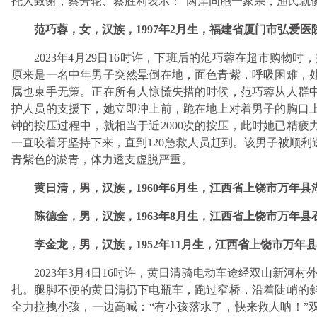
托人致谢，蔡芳轮、蔡胜利表示：“两岸同胞一家亲，渔民就
范巧蓉，女，汉族，1997年2月生，福建省厦门市弘爱医
2023年4月29日16时许，下班后的范巧蓉在超市购物时，
原来是一名中年男子突然晕倒在地，面色青紫，呼吸困难，
属也束手无策。正在所有人惊慌失措的时候，范巧蓉从人群
护人员的支援下，她立即冲上前，跪在地上对着男子的胸口上
钟的按压过程中，就相当于近2000次的按压，此时她已精
一直咬着牙坚持下来，直到120急救人员赶到。该男子被顺
青紫色的淤青，体力透支虚脱严重。
黄日清，男，汉族，1960年6月生，江西省上饶市万年
陈德全，男，汉族，1963年8月生，江西省上饶市万年
李金龙，男，汉族，1952年11月生，江西省上饶市万
2023年3月4日16时许，黄日清骑电动车途经双山新河
扎。腿脚不便的黄日清扔下电瓶车，跑过窄桥，沿着陡峭的
全力拉拽小孩，一边高喊：“有小孩落水了，快来救人呐！”