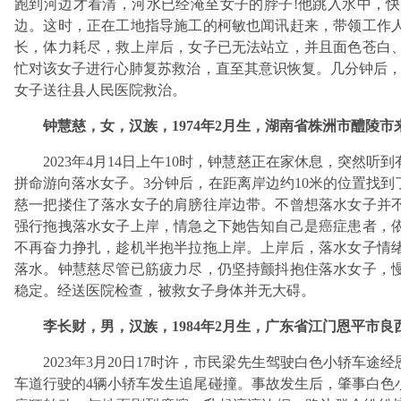
跑到河边才看清，河水已经淹至女子的脖子!他跳入水中，
边。这时，正在工地指导施工的柯敏也闻讯赶来，带领工作
长，体力耗尽，救上岸后，女子已无法站立，并且面色苍白
忙对该女子进行心肺复苏救治，直至其意识恢复。几分钟后，
女子送往县人民医院救治。
钟慧慈，女，汉族，1974年2月生，湖南省株洲市醴陵
2023年4月14日上午10时，钟慧慈正在家休息，突然
拼命游向落水女子。3分钟后，在距离岸边约10米的位置找
慈一把搂住了落水女子的肩膀往岸边带。不曾想落水女子并
强行拖拽落水女子上岸，情急之下她告知自己是癌症患者，
不再奋力挣扎，趁机半抱半拉拖上岸。上岸后，落水女子情
落水。钟慧慈尽管已筋疲力尽，仍坚持颤抖抱住落水女子，
稳定。经送医院检查，被救女子身体并无大碍。
李长财，男，汉族，1984年2月生，广东省江门恩平市
2023年3月20日17时许，市民梁先生驾驶白色小轿车
车道行驶的4辆小轿车发生追尾碰撞。事故发生后，肇事白色