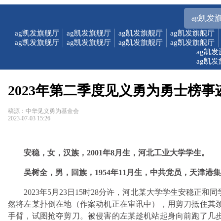
ag凯发
ag凯发旗舰厅
ag凯发旗舰厅
ag凯发旗舰厅
ag凯发旗舰厅
ag凯发旗舰厅
ag凯发旗舰厅
ag凯发旗舰厅
ag凯发旗舰厅
ag凯
ag凯
2023年第二季度见义勇为勇士榜事
稿源：中华见义勇为基金会
2023-07-03 15:26
安稳，女，汉族，2001年8月生，河北工业大学学生。
吴树全，男，回族，1954年11月生，中共党员，天津港
2023年5月23日15时28分许，河北某大学学生安稳
然将左某扑倒在地（作案动机正在审讯中），用剪刀抵住其
手臂，试图抢夺剪刀。被侵害的左某趁机站起身向前跑了几