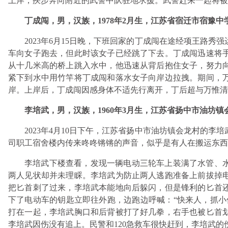
上岸，疾步奔向附近的武警中队驻地求援。武警赶来一起将被
丁成闯，男，汉族，1978年2月生，江苏省宿迁市宿豫中
2023年6月15日晚，下班回家的丁成闯在途经项王路
车向女子跑去，但此时该女子已经跳了下去。丁成闯迅速将
从十几米高的桥上跳入水中，他迅速从背后抱住女子，努力
紧下到水中用竹竿将丁成闯和落水女子向岸边拉拽。期间，
岸。上岸后，丁成闯因感身体不适先行离开，丁后超与万惟
李培武，男，汉族，1960年3月生，江苏省扬中市油坊镇
2023年4月10日下午，江苏省扬中市油坊镇会龙村的
司职工宿舍楼内传来咚咚锵锵的声音，似乎是有人在搬运东西
李培武下楼查看，发现一辆电动三轮车上装满了水管、
两人见状却并未理睬。李培武为防止两人逃跑准备上前拔掉
把匕首刺了过来，李培武本能地向后躲闪，但是锋利的匕首
下了电动车的钥匙立即往外跑，边跑边呼喊：“快来人，抓小
打在一起，李培武胸口和后背被打了好几拳，右手也被匕首
李培武因伤没有追上。民警和120急救车很快赶到，李培武