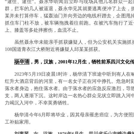
“逮住、逮住”。聂永华听闻后立即与现场其他几名群众一
群，拦车的几人被逼退，聂永华见其就要逃离便冲了上去，抓
某并未打算停车，猛轰油门并向旁边的电线杆蹭去，企图甩
抓住车门柱不放，被车辆拖拽着往前跑。在被汽车拖行了近
上、膝盖等多处摔擦伤，血流不止。
虽然聂永华未能亲手抓获嫌疑人，但为公安机关实施抓
108国道青衣江大桥附近将嫌疑人邱某某抓获。
杨华清
，男，汉族，2001年12月生，牺牲前系四川文
2023年5月19日凌晨1时许，杨华清下班途中听到有人
红升大酒店背后的河里，有一名女子正在河中挣扎。危急时
落水者身边，抱住落水者。由于落水者的应急反应激烈，导致
支，两人逐渐下沉。这时岸边一名热心群众见状立即跳入河
力竭沉入河中，不幸英勇牺牲。
杨华清今年6月即将毕业，因其母亲罹患癌症，为方便照
工补贴家用。
刘素琴，女，汉族，1976年6月生，四川省乐山市峨边