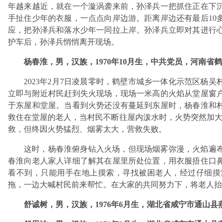
年越来越近，就在一个漩涡袭来前，孙泽兵一把抓住正在下
手扯住少年的衣服，一点点向岸边游。距离岸边还有最后10
应，把孙泽兵和落水少年一同拉上岸。孙泽兵立即对其进行
护车后，孙泽兵悄悄离开现场。
杨春淮，男，汉族，1970年10月生，中共党员，河南
2023年2月7日凌晨零时，鹤壁市城乡一体化示范区杨
立即与附近村民赶到失火现场，现场一米高的火焰从堂屋窗
于东屋和堂屋。当看到火势还没有蔓延到东屋时，杨春淮和
救住在堂屋的老人，当村民不断往屋内泼水时，火势突然加大
救，但终因火势猛烈、烟雾太大，营救失败。
这时，杨春淮俯身钻入火场，但现场烟雾弥漫，火焰遍
春淮向老人家人详细了解其在屋里所处位置，用衣服捂住口
看不到，只能用手在地上摸索，寻找被困老人，经过仔细摸
拖，一边大喊村民前来帮忙。在大家的共同努力下，将老人
舒诚树，男，汉族，1976年6月生，湖北省咸宁市通山