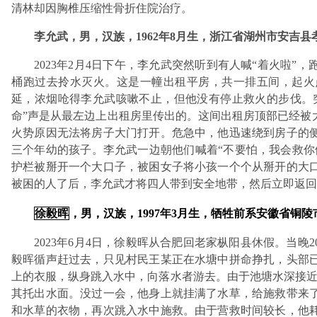
清林却因胸椎压缩性骨折住院治疗。
李允武，男，汉族，1962年8月生，浙江省湖州市安吉
2023年2月4日下午，李允武突然听到有人喊“着火啦
桶跑过去拎水灭火。这是一幢出租平房，共一排五间，起火
延，浓烟呛得李允武咳嗽不止，但他没有停止救火的步伐。突
命”声是从最左边上出租房里传出的。这间出租房顶部已经被
火势原因无法将房子大门打开。危急中，他迅速绕到房子的
三个年幼的孩子。李允武一边朝他们喊着“不要怕，我会救你
护栏被掰开一个大口子，被困女子将小孩一个个从掰开的大
被困的人了后，李允武才将四人带到安全地带，然后立即返回
徐毅晖
，男，汉族，1997年3月生，牺牲前系安徽省铜
2023年6月4日，徐毅晖从合肥回老家枞阳县休假。当
毅晖循声赶过去，只见村民王某正在水塘中拼命挣扎，头部
上的衣服，纵身跳入水中，向落水者游去。由于池塘水深接近
其托出水面。没过一会，他身上就挂满了水草，给施救带来
和水草的衣物，再次跳入水中施救。由于营救时间较长，他