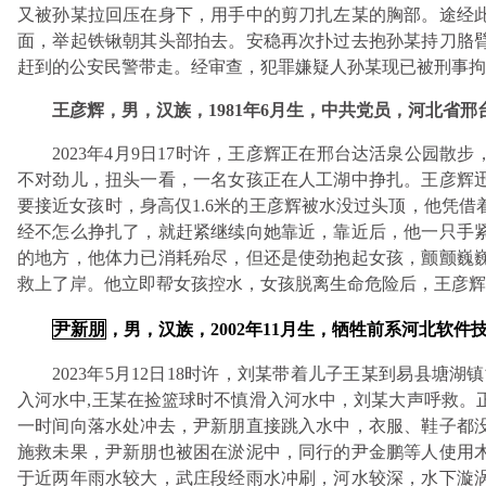
又被孙某拉回压在身下，用手中的剪刀扎左某的胸部。途经
面，举起铁锹朝其头部拍去。安稳再次扑过去抱孙某持刀胳
赶到的公安民警带走。经审查，犯罪嫌疑人孙某现已被刑事拘
王彦辉，男，汉族，1981年6月生，中共党员，河北省
2023年4月9日17时许，王彦辉正在邢台达活泉公园散
不对劲儿，扭头一看，一名女孩正在人工湖中挣扎。王彦辉
要接近女孩时，身高仅1.6米的王彦辉被水没过头顶，他凭
经不怎么挣扎了，就赶紧继续向她靠近，靠近后，他一只手
的地方，他体力已消耗殆尽，但还是使劲抱起女孩，颤颤巍
救上了岸。他立即帮女孩控水，女孩脱离生命危险后，王彦辉
尹新朋
，男，汉族，2002年11月生，牺牲前系河北软件
2023年5月12日18时许，刘某带着儿子王某到易县塘
入河水中,王某在捡篮球时不慎滑入河水中，刘某大声呼救。
一时间向落水处冲去，尹新朋直接跳入水中，衣服、鞋子都
施救未果，尹新朋也被困在淤泥中，同行的尹金鹏等人使用
于近两年雨水较大，武庄段经雨水冲刷，河水较深，水下漩