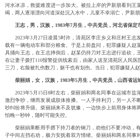
河水冰凉，救援难度进一步加大。被拉上岸的尹新朋看到王
竭，两人逐渐漂向河道深处沉入水中，儿童不幸溺亡，尹新朋
王志，男，汉族，1983年7月生，中共党员，河北省保
2023年3月27日凌晨5时许，清苑区李庄乡义和庄村
载有一辆电动车和部分粮食。于是上前盘问，犯罪嫌疑人赵
具捅向王志，在王志摔倒后，赵某仍持刀对王志进行追砍，
在让妻子拨打110报警提供线索后，由家人送至清苑区人民
三刀，右脸被扎伤数刀，躯干也有划伤。当日，犯罪嫌疑人赵
柴丽娟，女，汉族，1983年5月生，中共党员，山西省
2023年5月15日8时左右，柴丽娟和两名同事在运城市
激烈争吵，继而发展成肢体推搡。一人手持利刃，另一人不
吵纠纷将升级。柴丽娟来不及犹豫，一边快步上前用身体将
怕晚一秒钟，随时可能失控。
柴丽娟果断用手摁下持刀者的钢刀，劝他们不要冲动，有
子中间左挡右劝，极力安抚着双方情绪。柴丽娟和两名同事