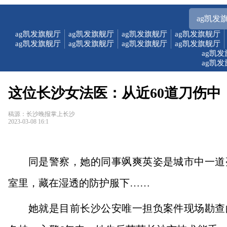
ag凯发
ag凯发旗舰厅
ag凯发旗舰厅
ag凯发旗舰厅
ag凯发旗舰厅
ag凯发旗舰厅
ag凯发旗舰厅
ag凯发旗舰厅
ag凯发旗舰厅
ag凯
ag凯
这位长沙女法医：从近60道刀伤中
稿源：长沙晚报掌上长沙
2023-03-08 16:1
同是警察，她的同事飒爽英姿是城市中一道
室里，藏在湿透的防护服下……
她就是目前长沙公安唯一担负案件现场勘查