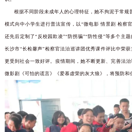
根据不同阶段未成年人的心理特征，她不拘泥于常规普
模式向中小学生进行普法宣传，以“微电影 情景剧 检察
还先后定制了“反校园欺凌”“防拐骗”“防性侵”等多个主
长沙市“长检馨声”检察官法治巡讲团优秀课件评比中荣
更受到社会一致好评。疫情期间，她不断更新、完善法治
微影剧《可怕的谎言》《爱慕虚荣的灰大狼》，将预防和