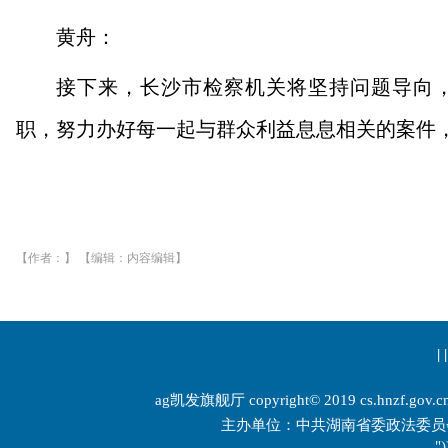
黄舟：
接下来，长沙市检察机关将坚持问题导向
职，努力办好每一起与群众利益息息相关的案件
【作者：】 【编辑：内容编辑】
| |
ag凯发旗舰厅 copyright© 2019 cs.hnzf.gov.cn 
主办单位：中共湖南省委政法委员
")