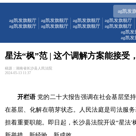
ag凯发
ag凯发旗舰厅
ag凯发旗舰厅
ag凯发旗舰厅
ag凯发旗舰厅
ag凯发旗舰厅
ag凯发旗舰厅
ag凯发旗舰厅
ag凯发旗舰厅
ag凯
ag凯
星法“枫”范 | 这个调解方案能接受
稿源：湖南省长沙县人民法院
2024-05-13 11:37
开栏语
党的二十大报告强调在社会基层坚持
在基层、化解在萌芽状态。人民法庭是司法服务
担着重要职能。即日起，长沙县法院开设“星法'枫
新举措、新经验、新成效。