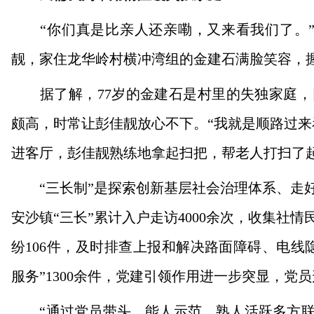
“你们真是比亲人还亲嘞，又来看我们了。”4
靓，家住龙华岭村横冲湾组的金建石满脸笑容，
据了解，77岁的金建石是村里的失独家庭，
颇高，时常让彭佳靓放心不下。“我就是顺路过来
进客厅，彭佳靓熟练地拿起扫把，帮老人打扫了
“三长制”是探索创新基层社会治理体系、走好
安沙镇“三长”累计入户走访4000余次，收集社情
纷106件，及时排查上报和解决路面障碍、电线
服务”1300余件，党建引领作用进一步突显，
“通过党员带头、能人示范、熟人活跃多方联