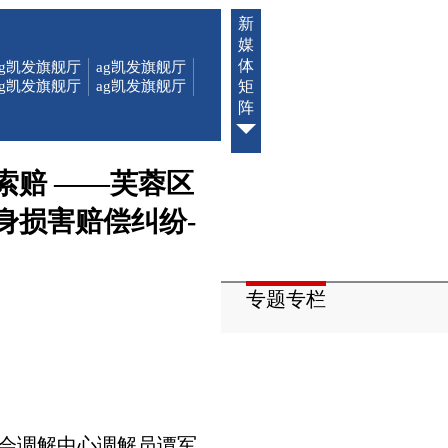
新
媒
体
ag凯发旗舰厅
ag凯发旗舰厅
ag凯发旗舰厅
ag凯发旗舰厅
矩
阵
索赔 ——芙蓉区
身损害赔偿纠纷-
专题专栏
员会调解中心调解员谭军