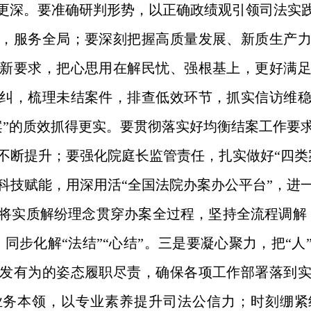
得更深。要准确研判形势，以正确政绩观引领司法实践
，服务全局；要深刻把握高质量发展、新质生产
新要求，把心思用在解民忧、强根基上，更好满
纠，梳理未结案件，排查低效环节，抓实信访维
案”的质效抓得更实。要贯彻落实好均衡结案工作要
不断提升；要强化院庭长监管责任，扎实做好“四类
科技赋能，用深用活“全国法院办案办公平台”，进
将实质解纷理念贯穿办案全过程，坚持全流程调解
，同步化解“法结”“心结”。三是要凝心聚力，把“人
发有为的姿态履职尽责，确保各项工作部署落到
业务本领，以专业素养提升司法公信力；时刻绷紧