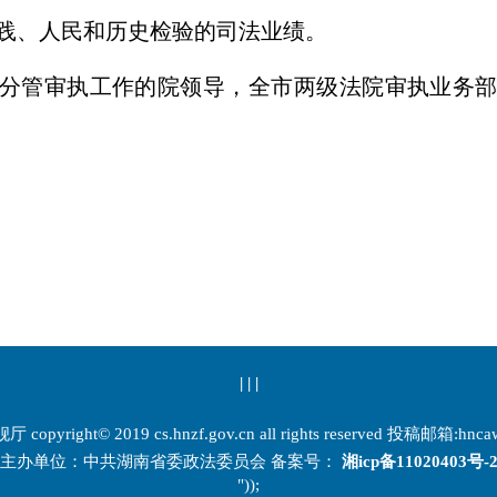
践、人民和历史检验的司法业绩。
分管审执工作的院领导，全市两级法院审执业务
| | |
copyright© 2019 cs.hnzf.gov.cn all rights reserved 投稿邮箱:
hnca
主办单位：中共湖南省委政法委员会 备案号：
湘icp备11020403号-
"));