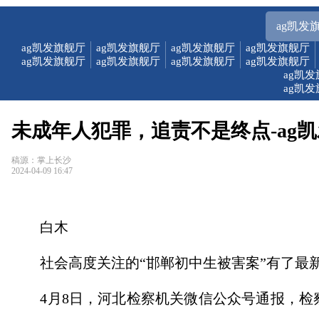
ag凯发
ag凯发旗舰厅
ag凯发旗舰厅
ag凯发旗舰厅
ag凯发旗舰厅
ag凯发旗舰厅
ag凯发旗舰厅
ag凯发旗舰厅
ag凯发旗舰厅
ag凯
ag凯
未成年人犯罪，追责不是终点-ag
稿源：掌上长沙
2024-04-09 16:47
白木
社会高度关注的“邯郸初中生被害案”有了最
4月8日，河北检察机关微信公众号通报，检察