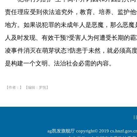
责任理应受到依法追究外，教育、培养、监护他
地方。如果说犯罪的未成年人是恶魔，那么恶魔
人及时发现、有效干预?受害人为何遭受长期的霸
凌事件消灭在萌芽状态?防患于未然，就必须高度
是构建一个文明、法治社会必需的内容。
【作者：】 【编辑：罗悦】
| |
ag凯发旗舰厅 copyright© 2019 cs.hnzf.gov.cn 