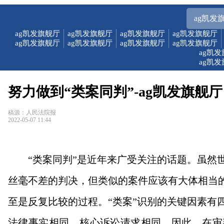
ag凯发
ag凯发旗舰厅
ag凯发旗舰厅
ag凯发旗舰厅
ag凯发旗舰厅
ag凯发旗舰厅
ag凯发旗舰厅
ag凯发旗舰厅
ag凯发旗舰厅
ag凯
ag凯
努力做到“类案同判”-ag凯发旗舰厅
稿源：人民法院报
2022-05-07 11:44
“类案同判”是近年来广受关注的话题。虽然
丝毫不差的判决，但类似的案件应该有大体相当的
至是反复比较的过程。“类案”识别的关键因素有
法律事实相同、核心诉讼请求相同。因此，在审